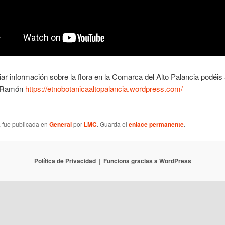
ar información sobre la flora en la Comarca del Alto Palancia podéis
e Ramón
https://etnobotanicaaltopalancia.wordpress.com/
a fue publicada en
General
por
LMC
. Guarda el
enlace permanente
.
Política de Privacidad
Funciona gracias a WordPress