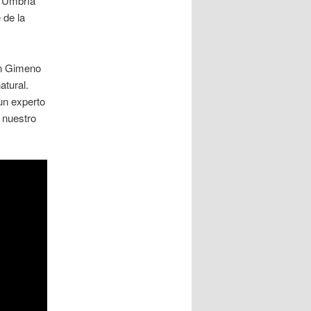
a Umbría
 de la
ón Gimeno
atural.
un experto
e nuestro