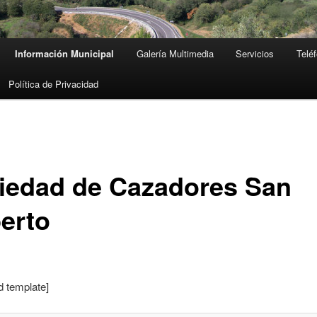
Información Municipal
Galería Multimedia
Servicios
Teléf
Política de Privacidad
iedad de Cazadores San
erto
id template]