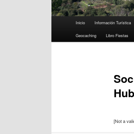
Menú
Inicio
Información Turística
principal
Geocaching
Libro Fiestas
Soc
Hub
[Not a val